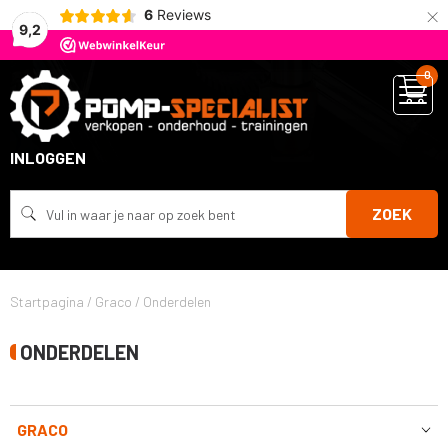
×
6
Reviews
9,2
0
INLOGGEN
ZOEK
Startpagina
/
Graco
/
Onderdelen
ONDERDELEN
GRACO