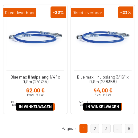
-23
%
-23
%
Direct leverbaar
Direct leverbaar
Blue max II hulpslang 1/4" x
Blue max II hulpslang 3/16" x
0,9m (241735)
0,9m (238358)
62,00 €
44,00 €
Excl. BTW
Excl. BTW
80,00 €
57,00 €
Excl. BTW
Excl. BTW
IN WINKELWAGEN
IN WINKELWAGEN
Pagina:
1
2
3
...
8