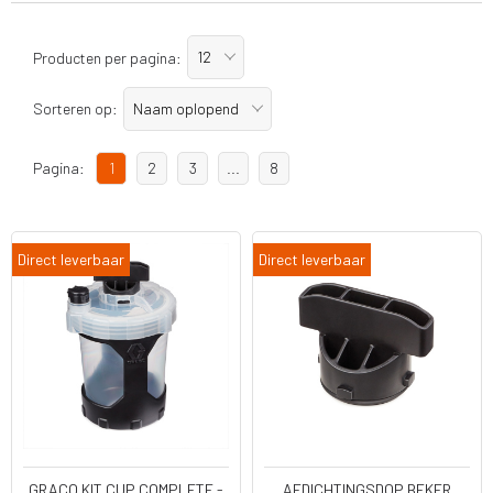
12
Producten per pagina:
Naam oplopend
Sorteren op:
Pagina:
1
2
3
...
8
Direct leverbaar
Direct leverbaar
GRACO KIT CUP COMPLETE -
AFDICHTINGSDOP BEKER