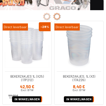
-28
%
Direct leverbaar
Direct leverbaar
BEKERZAKJES 1L (X25)
BEKERZAKJES, 1L (X3)
(17P212)
(17A226)
42,50 €
8,40 €
Excl. BTW
Excl. BTW
59,00 €
Excl. BTW
IN WINKELWAGEN
IN WINKELWAGEN