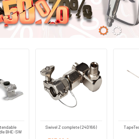
tendable
Swivel Z complete (24D166)
TapeTec
ndle BHE-SW