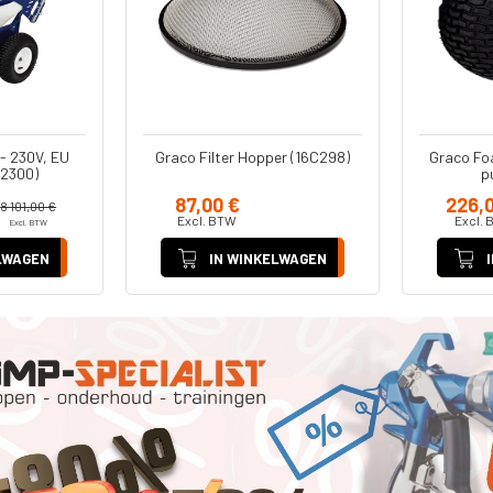
serie
Diversen
Pistool
Reparatiesets
Pomp Cylinders
- 230V, EU
Graco Filter Hopper (16C298)
Graco Foa
Reparatie Set
62300)
p
Onderpompen
87,00 €
226,
8 101,00 €
Excl. BTW
Excl.
Excl. BTW
s
LWAGEN
IN WINKELWAGEN
n -
kken
kken