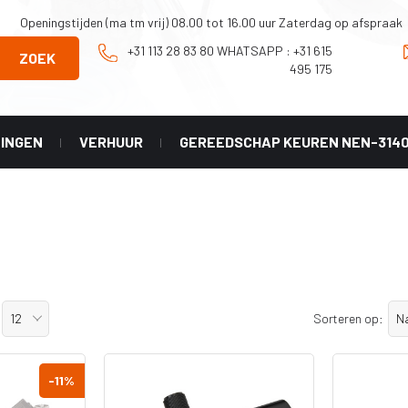
Openingstijden (ma tm vrij) 08.00 tot 16.00 uur Zaterdag op afspraak
+31 113 28 83 80 WHATSAPP : +31 615
ZOEK
495 175
NINGEN
VERHUUR
GEREEDSCHAP KEUREN NEN-314
Onderhoud en
Graco
Reparatie
X geel
tip
Onderdelen Mark
HD 3-in-1
 LL -
er)
Onderdelen
Classic serie
X HDA
12
N
Onderdelen
Sorteren op:
HVLP serie
X PAA
Diverse
-11
%
accesoires
X LP