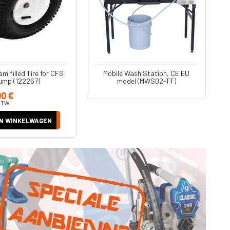
m filled Tire for CFS
Mobile Wash Station, CE EU
ump (122267)
model (MWS02-TT)
00 €
 BTW
IN WINKELWAGEN