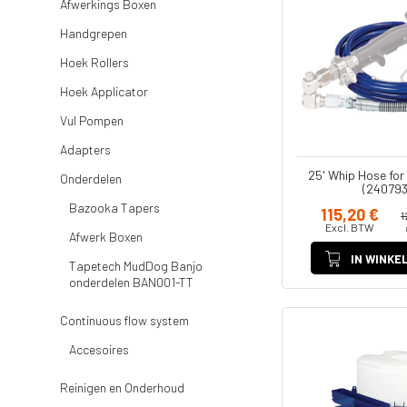
tip
Afwerkings Boxen
Adapters
ST MAX II airless
Graco RAC 
Handgrepen
Onderdelen
FFLP tip
ULTRAMAX II
Hoek Rollers
airless
Bazooka
Tapers
Hoek Applicator
MARK HD 3-in-1
Afwerk Boxen
Vul Pompen
Powerfill
Tapetech
Adapters
T-MAX airless
MudDog Banjo
25' Whip Hose fo
onderdelen
Onderdelen
RTX
(240793
BAN001-TT
Bazooka Tapers
115,20 €
FinishPro II
1
Continuous flow
Excl. BTW
Afwerk Boxen
system
Fastfinish
IN WINKE
Tapetech MudDog Banjo
Accesoires
Graco verfspuit
onderdelen BAN001-TT
Reinigen en
Onderhoud
Continuous flow system
Schroef en
Accesoires
spijkergat
Vullers
Reinigen en Onderhoud