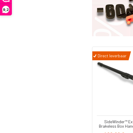
9,2
Direct leverbaar
SideWinder™ Ex
Brakeless Box Ha