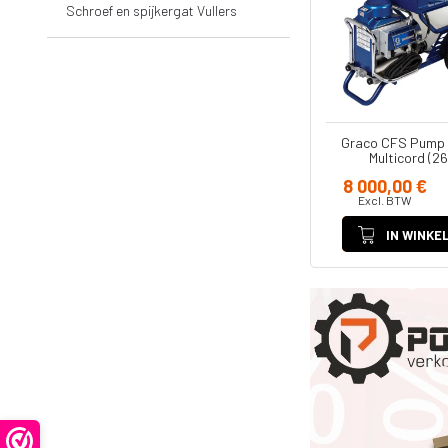
Schroef en spijkergat Vullers
Graco CFS Pump 
Multicord (2
8 000,00 €
Excl. BTW
Onderdelen
Accessoire
IN WINKE
Filters
Koppelinge
Adapters -
Slangen
Verloopstu
Ultra Handheld
Diversen
airless
Jetroller
Spuitpistolen
Verlengstu