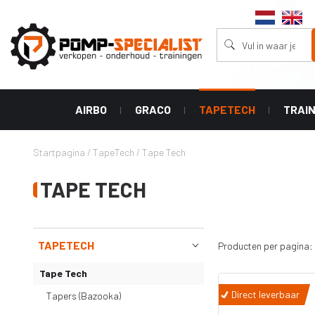
AIRBO
GRACO
TAPETECH
TRAI
Stofzuigers
Machines
Accessoires
Tape Tech
Spuittips
Startpagina
/
TapeTech
/
Tape Tech
Aircleaners
Powershot
Tapers
Graco RAC 
Aircleaners
(Bazooka)
wide range 
TAPE TECH
Ultra
Afwerkings
Graco RAC V
XT series
Boxen
tip (linelaz
Ultra Handheld
Handgrepen
Graco RAC 
airless
TAPETECH
tip
Producten per pagina:
Hoek Rollers
HLVP airless
Graco RAC 
Tape Tech
Hoek Applicator
tip
GX airless
Direct leverbaar
Tapers (Bazooka)
Vul Pompen
Graco RAC 
Classic airless