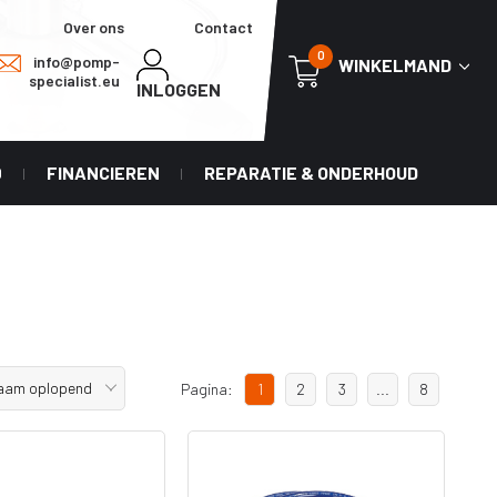
Over ons
Contact
0
info@pomp-
WINKELMAND
specialist.eu
INLOGGEN
0
FINANCIEREN
REPARATIE & ONDERHOUD
aam oplopend
Pagina:
1
2
3
...
8