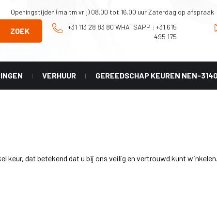
Openingstijden (ma tm vrij) 08.00 tot 16.00 uur Zaterdag op afspraak
+31 113 28 83 80 WHATSAPP : +31 615
ZOEK
495 175
NINGEN
VERHUUR
GEREEDSCHAP KEUREN NEN-314
Onderhoud en
Graco
Reparatie
X geel
tip
Onderdelen Mark
HD 3-in-1
 LL -
er)
Onderdelen
Classic serie
 keur, dat betekend dat u bij ons veilig en vertrouwd kunt winkelen
X HDA
Onderdelen
HVLP serie
X PAA
Diverse
accesoires
X LP