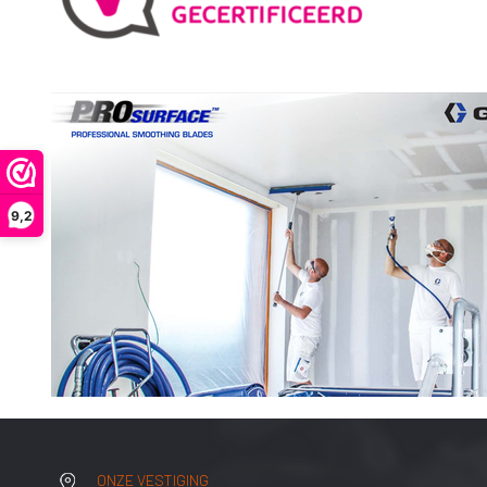
tip
Adapters
ST MAX II airless
Graco RAC 
Onderdelen
FFLP tip
ULTRAMAX II
airless
Bazooka
Tapers
MARK HD 3-in-1
Afwerk Boxen
Powerfill
Tapetech
T-MAX airless
MudDog Banjo
onderdelen
9,2
RTX
BAN001-TT
FinishPro II
Continuous flow
system
Fastfinish
Accesoires
Graco verfspuit
Reinigen en
Onderhoud
Schroef en
spijkergat
Vullers
ONZE VESTIGING