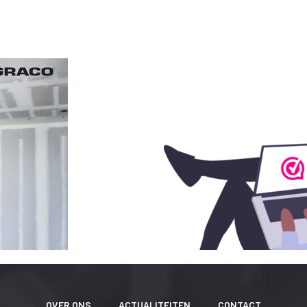
Slangen
X
Bekers,
afdichtingen &
binnenbekers
Filters
Spuitnaalden
Pistolen
Pakkingen, o-
ringen
Onderdelen Ultra
MAX II serie
Onderdelen ST
Max II serie
Onderdelen
Ultra/Max en
Quickshot
handheld serie
Onderdelen GX
OVER ONS
ACTUALITEITEN
CONTACT