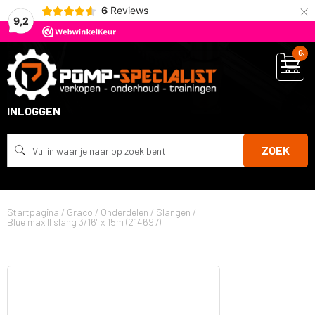
×
6
Reviews
9,2
0
INLOGGEN
ZOEK
Startpagina
/
Graco
/
Onderdelen
/
Slangen
/
Blue max II slang 3/16" x 15m (214697)