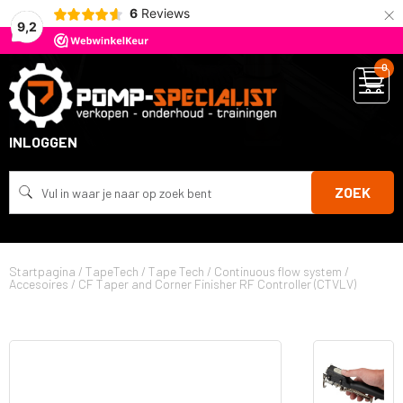
×
6
Reviews
9,2
0
INLOGGEN
ZOEK
Startpagina
/
TapeTech
/
Tape Tech
/
Continuous flow system
/
Accesoires
/
CF Taper and Corner Finisher RF Controller (CTVLV)