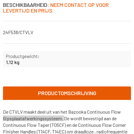
BESCHIKBAARHEID:
NEEM CONTACT OP VOOR
LEVERTIJD EN PRIJS.
24F538/CTVLV
Productgewicht:
1,12 kg
PRODUCTOMSCHRIJVING
De
CTVLV
maakt
deel
uit
van
het
Bazooka
Continuous
Flow
Gipsplaatafwerkingssysteem.
De
wordt
bevestigd
aan
de
Continuous
Flow
Taper
(T05CF)
en
de
Continuous
Flow
Corner
Finisher
Handles
(T14CF,
T14EC)
om draadloze
,
radiofrequentie