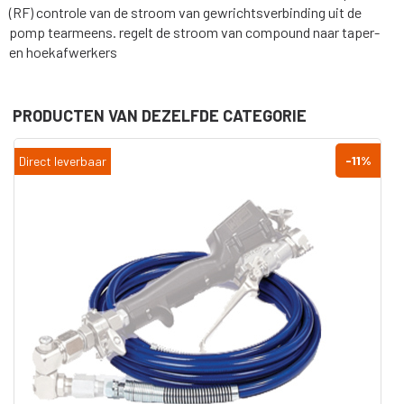
(RF)
controle
van
de
stroom
van
gewrichtsverbinding
uit
de
pomp
te
armeens.
regelt
de
stroom
van
compound
naar
taper-
en
hoekafwerkers
PRODUCTEN VAN DEZELFDE CATEGORIE
-11
%
Direct leverbaar