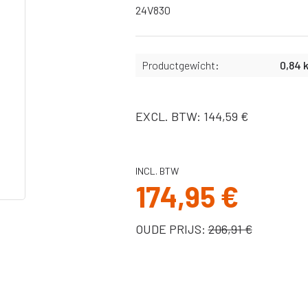
Slangen
24V830
X
Bekers,
afdichtingen &
binnenbekers
Productgewicht:
0,84 
Filters
Spuitnaalden
Pistolen
EXCL. BTW: 144,59 €
Pakkingen, o-
ringen
Onderdelen Ultra
INCL. BTW
MAX II serie
174,95 €
Onderdelen ST
Max II serie
OUDE PRIJS:
206,91 €
Onderdelen
Ultra/Max en
Quickshot
handheld serie
Onderdelen GX