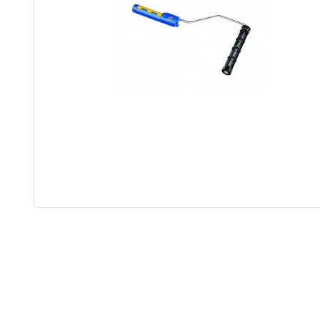
tip
Adapters
ST MAX II airless
Graco RAC 
Onderdelen
FFLP tip
ULTRAMAX II
airless
Bazooka
Tapers
MARK HD 3-in-1
Afwerk Boxen
Powerfill
Tapetech
T-MAX airless
MudDog Banjo
onderdelen
RTX
BAN001-TT
FinishPro II
Continuous flow
system
Fastfinish
Accesoires
Graco verfspuit
Reinigen en
Onderhoud
Schroef en
spijkergat
Vullers