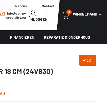
Over ons
Contact
0
info@pomp-
WINKELMAND
specialist.eu
INLOGGEN
0
FINANCIEREN
REPARATIE & ONDERHOUD
-16
%
 18 CM (24V830)
AD