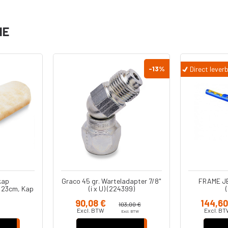
serie
Diversen
IE
Pistool
Reparatiesets
Pomp Cylinders
-13
%
Direct lever
Reparatie Set
Onderpompen
s
n -
kken
kap
Graco 45 gr. Warteladapter 7/8"
FRAME J
 23cm, Kap
(i x U) (224399)
kken
binnenmuren
90,08 €
144,60
103,00 €
Excl. BTW
Excl. B
Excl. BTW