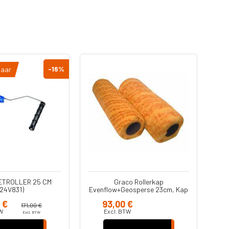
-16
%
baar
Dir
ETROLLER 25 CM
Graco Rollerkap
(24V831)
Evenflow+Geosperse 23cm, Kap
14 mm synthetisch, buitenmuren
 €
93,00 €
(098205)
171,00 €
TW
Excl. BTW
Excl. BTW