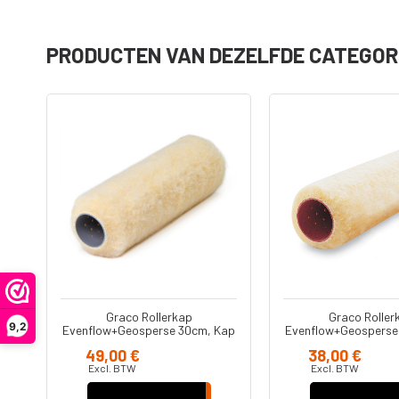
PRODUCTEN VAN DEZELFDE CATEGOR
Onderdelen
Accessoire
Filters
Koppelinge
Adapters -
Slangen
Verloopstu
Ultra Handheld
Diversen
airless
Jetroller
Graco Rollerkap
Graco Roller
Spuitpistolen
9,2
Kap
Evenflow+Geosperse 30cm, Kap
Evenflow+Geosperse
Verlengstu
ren
19 mm synthetisch, binnenmuren
10 mm synthetisch, 
49,00 €
38,00 €
(186945)
(107589)
Excl. BTW
Excl. BTW