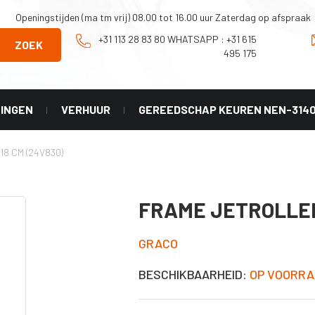
Openingstijden (ma tm vrij) 08.00 tot 16.00 uur Zaterdag op afspraak
+31 113 28 83 80 WHATSAPP : +31 615
ZOEK
495 175
NINGEN
VERHUUR
GEREEDSCHAP KEUREN NEN-314
Onderhoud en
Graco
8 CM (24V830)
Reparatie
X geel
tip
Onderdelen Mark
HD 3-in-1
 LL -
FRAME JETROLLER
er)
Onderdelen
Classic serie
X HDA
GRACO
Onderdelen
HVLP serie
X PAA
BESCHIKBAARHEID:
OP VOORRA
Diverse
accesoires
X LP