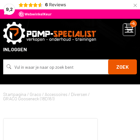
×
6
Reviews
9,2
0
INLOGGEN
ZOEK
Startpagina
/
Graco
/
Accessoires
/
Diversen
/
GRACO Gooseneck (18D161)