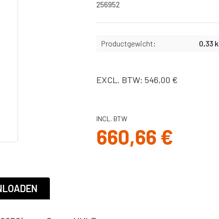
Slangen
256952
X
Bekers,
afdichtingen &
binnenbekers
Productgewicht:
0,33 
Filters
Spuitnaalden
EXCL. BTW: 546,00 €
Pistolen
Pakkingen, o-
ringen
INCL. BTW
Onderdelen Ultra
660,66 €
MAX II serie
Onderdelen ST
Max II serie
Onderdelen
Ultra/Max en
NLOADEN
Quickshot
handheld serie
Onderdelen GX