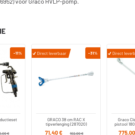
56952) voor Graco HVLP-pomp.
serie
Diversen
Pistool
Reparatiesets
IE
Pomp Cylinders
Reparatie Set
-11
%
-31
%
Direct leverbaar
Direct lever
Onderpompen
s
n -
kken
kken
ductieset
GRACO 38 cm RAC X
Graco Cl
tipverlenging (287020)
pistool 18
71,40 €
775,00
0,00 €
102,00 €