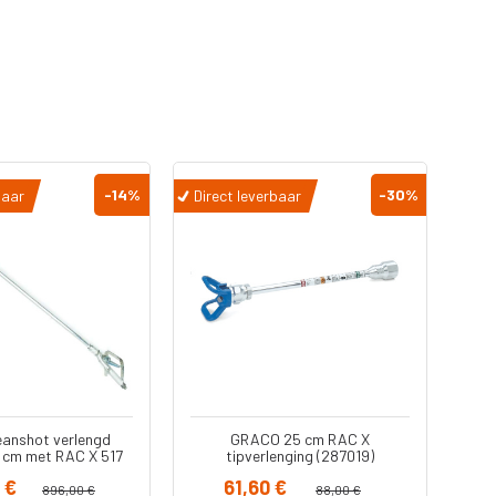
-14
%
-30
%
baar
Direct leverbaar
Dir
eanshot verlengd
GRACO 25 cm RAC X
0 cm met RAC X 517
tipverlenging (287019)
(287027)
 €
61,60 €
896,00 €
88,00 €