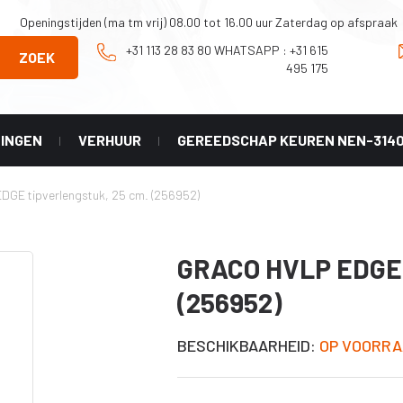
Openingstijden (ma tm vrij) 08.00 tot 16.00 uur Zaterdag op afspraak
+31 113 28 83 80 WHATSAPP : +31 615
ZOEK
495 175
NINGEN
VERHUUR
GEREEDSCHAP KEUREN NEN-314
Onderhoud en
Graco
DGE tipverlengstuk, 25 cm. (256952)
Reparatie
X geel
tip
Onderdelen Mark
HD 3-in-1
 LL -
GRACO HVLP EDGE
er)
Onderdelen
Classic serie
(256952)
X HDA
Onderdelen
HVLP serie
X PAA
BESCHIKBAARHEID:
OP VOORRA
Diverse
accesoires
X LP