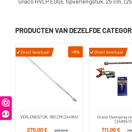
Graco HVLP EDGE tipverlengstuk, 25 cm.
(2
PRODUCTEN VAN DEZELFDE CATEGOR
30
%
-11
%
Direct leverbaar
Direct leverbaar
Onderdelen
Accessoire
Filters
Koppelinge
Adapters -
Slangen
Verloopstu
Ultra Handheld
Diversen
airless
Jetroller
Spuitpistolen
Verlengstu
9,2
VERLENGSTUK, 180 CM (244164)
Graco Overspray re
(248947)
270,00 €
711,00 €
303,00 €
79