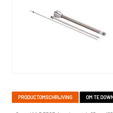
tip
Adapters
ST MAX II airless
Graco RAC 
Onderdelen
FFLP tip
ULTRAMAX II
airless
Bazooka
Tapers
MARK HD 3-in-1
Afwerk Boxen
Powerfill
Tapetech
T-MAX airless
MudDog Banjo
onderdelen
RTX
BAN001-TT
FinishPro II
Continuous flow
system
Fastfinish
Accesoires
Graco verfspuit
Reinigen en
Onderhoud
Schroef en
PRODUCTOMSCHRIJVING
OM TE DOW
spijkergat
Vullers