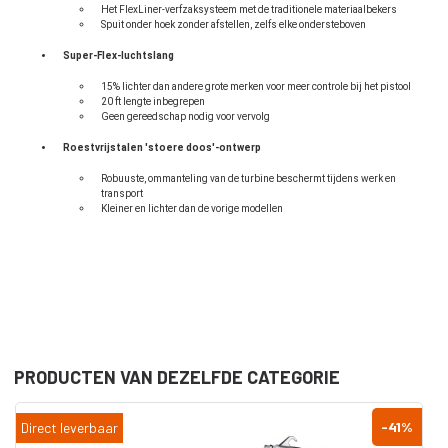
Het FlexLiner-verfzaksysteem met de traditionele materiaalbekers
Spuit onder hoek zonder afstellen, zelfs elke ondersteboven
Super-Flex-luchtslang
15% lichter dan andere grote merken voor meer controle bij het pistool
20 ft lengte inbegrepen
Geen gereedschap nodig voor vervolg
Roestvrijstalen 'stoere doos'-ontwerp
Robuuste, ommanteling van de turbine beschermt tijdens werk en
transport
Kleiner en lichter dan de vorige modellen
PRODUCTEN VAN DEZELFDE CATEGORIE
-41
%
Direct leverbaar