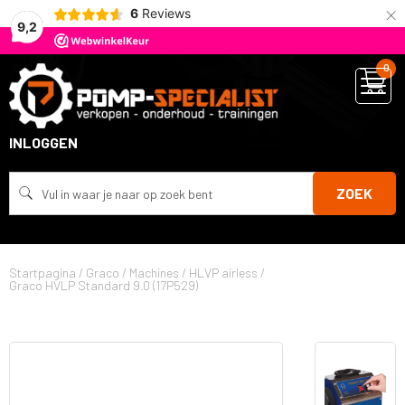
×
6
Reviews
9,2
0
INLOGGEN
ZOEK
Startpagina
/
Graco
/
Machines
/
HLVP airless
/
Graco HVLP Standard 9.0 (17P529)