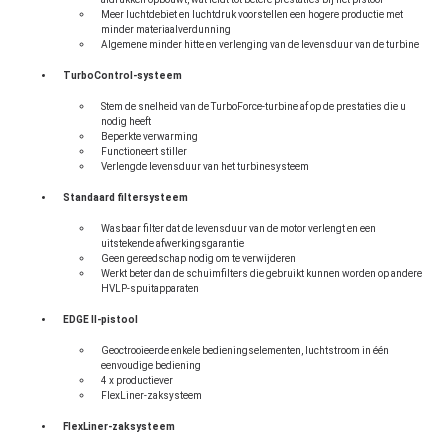
Meer luchtdebiet en luchtdruk voorstellen een hogere productie met
minder materiaalverdunning
Algemene minder hitte en verlenging van de levensduur van de turbine
TurboControl-systeem
Stem de snelheid van de TurboForce-turbine af op de prestaties die u
nodig heeft
Beperkte verwarming
Functioneert stiller
Verlengde levensduur van het turbinesysteem
Standaard filtersysteem
Wasbaar filter dat de levensduur van de motor verlengt en een
uitstekende afwerkingsgarantie
Geen gereedschap nodig om te verwijderen
Werkt beter dan de schuimfilters die gebruikt kunnen worden op andere
HVLP-spuitapparaten
EDGE II-pistool
Geoctrooieerde enkele bedieningselementen, luchtstroom in één
eenvoudige bediening
4 x productiever
FlexLiner-zaksysteem
FlexLiner-zaksysteem