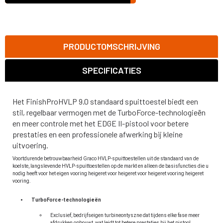
PRODUCTOMSCHRIJVING
SPECIFICATIES
Het FinishProHVLP 9.0 standaard spuittoestel biedt een
stil, regelbaar vermogen met de TurboForce-technologieën
en meer controle met het EDGE II-pistool voor betere
prestaties en een professionele afwerking bij kleine
uitvoering.
Voortdurende betrouwbaarheid Graco HVLP-spuittoestellen uit de standaard van de
koelste, langslevende HVLP-spuittoestellen op de markt en alleen de basisfuncties die u
nodig heeft voor het eigen vooring heigeret voor heigeret voor heigeret vooring heigeret
vooring.
TurboForce-technologieën
Exclusief, bedrijfseigen turbineontyszne dat tijdens elke fase meer
afdrukken opbouwt, wat leidt tot betere prestaties bij het pistool