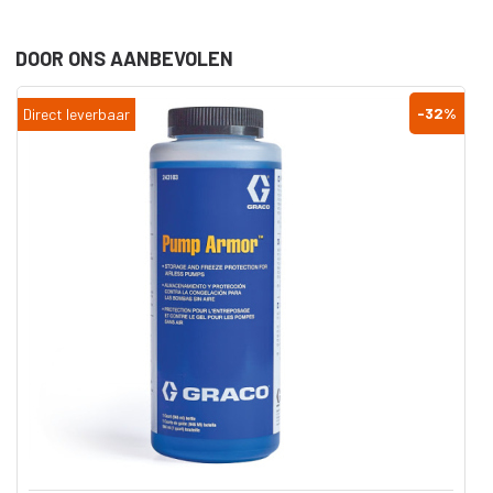
DOOR ONS AANBEVOLEN
-32
%
baar
Direct leverbaa