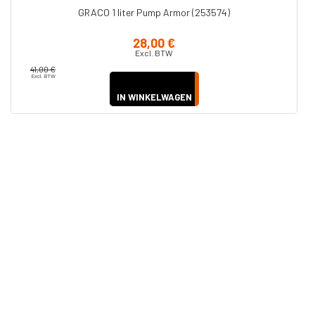
GRACO 1 liter Pump Armor (253574)
M
28,00 €
Excl. BTW
313,00 €
Excl. BTW
IN WINKELWAGEN