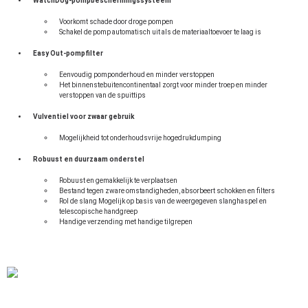
WatchDog-pompbeschermingssysteem
Voorkomt schade door droge pompen
Schakel de pomp automatisch uit als de materiaaltoevoer te laag is
Easy Out-pompfilter
Eenvoudig pomponderhoud en minder verstoppen
Het binnenstebuitencontinentaal zorgt voor minder troep en minder
verstoppen van de spuittips
Vulventiel voor zwaar gebruik
Mogelijkheid tot onderhoudsvrije hogedrukdumping
Robuust en duurzaam onderstel
Robuust en gemakkelijk te verplaatsen
Bestand tegen zware omstandigheden, absorbeert schokken en filters
Rol de slang Mogelijk op basis van de weergegeven slanghaspel en
telescopische handgreep
Handige verzending met handige tilgrepen