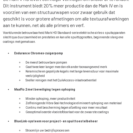
Dit instrument biedt 20% meer productie dan de Mark IV en is
voorzien van een structuurwapen voor zwaar gebruik dat
geschikt is voor grotere afmetingen om alle textuurafwerkingen
aan te kunnen, net als alle primers en verf.
Voortdurende betrouwbaarheid Mark HD Standaard-serie elektrische airless spuitapparaten
slecht qua duurzaamheid en prestaties en kan alle spuittipgroottes, beginnende slang ene
coatings met gemak aan.
Endurance Chromex-zuigerpomp
De meest betrouwbare pompen
Gaat twee keer langer mee dan elk ander toonaangevend merk
Keramische en gepolijste kogels met lange levensduur voor maximale
veelzijdigheid
Sneller reinigen met het QuikAccess-inlaatvoetventiel
MaxFlo 2 met beveiliging tegen ophoping
Minder ophoping, meer productiviteit
Zelfreinigende Vibra-Seal-technologie elimineert ophoping van materiaal
Continu met bescherming tegen afzetting voor meer resultaat
Geooptimaliseerde vloeistofdoorlaat voor de zwaarste coatings
BlueLink-systeem voor project- en spuittoestelbeheer
Stroomlijn uw bedrijfsprocessen