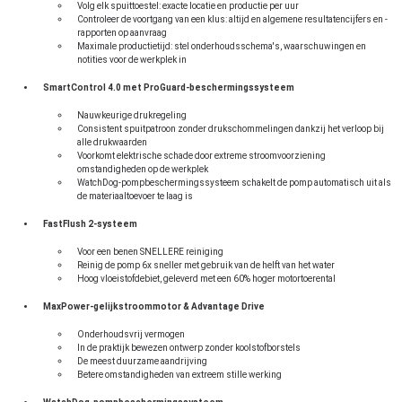
Volg elk spuittoestel: exacte locatie en productie per uur
Controleer de voortgang van een klus: altijd en algemene resultatencijfers en -
rapporten op aanvraag
Maximale productietijd: stel onderhoudsschema's, waarschuwingen en
notities voor de werkplek in
SmartControl 4.0 met ProGuard-beschermingssysteem
Nauwkeurige drukregeling
Consistent spuitpatroon zonder drukschommelingen dankzij het verloop bij
alle drukwaarden
Voorkomt elektrische schade door extreme stroomvoorziening
omstandigheden op de werkplek
WatchDog-pompbeschermingssysteem schakelt de pomp automatisch uit als
de materiaaltoevoer te laag is
FastFlush 2-systeem
Voor een benen SNELLERE reiniging
Reinig de pomp 6x sneller met gebruik van de helft van het water
Hoog vloeistofdebiet, geleverd met een 60% hoger motortoerental
MaxPower-gelijkstroommotor & Advantage Drive
Onderhoudsvrij vermogen
In de praktijk bewezen ontwerp zonder koolstofborstels
De meest duurzame aandrijving
Betere omstandigheden van extreem stille werking