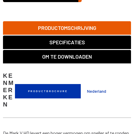
PRODUCTOMSCHRIJVING
SPECIFICATIES
OM TE DOWNLOADEN
KE
NM
ER
Nederland
PRODUCTBROCHURE
KE
N
De Mark V HD levert een hoger vermogen om sneller af te ronden.