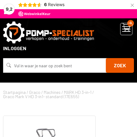
×
6
Reviews
9,2
0
INLOGGEN
ZOEK
Startpagina
/
Graco
/
Machines
/
MARK HD 3-in-1
/
Graco Mark V HD 3-in1- standard (17E655)