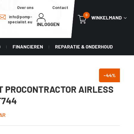
Over ons
Contact
0
info@pomp-
WINKELMAND
specialist.eu
INLOGGEN
0
FINANCIEREN
REPARATIE & ONDERHOUD
-44
%
XT PROCONTRACTOR AIRLESS
F744
AR