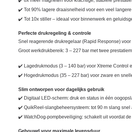
✔️ 8x meer magneten voor krachtige, stabiele prestatie
✔️ Tot 90% lagere draaisnelheid voor een veel langer
✔️ Tot 10x stiller – ideaal voor binnenwerk en geluids
Perfecte drukregeling & controle
Snel reagerende drukregelaar (Rapid Response) voor 
Groot werkdrukbereik: 3 – 227 bar met twee prestatiem
✔️ Lagedrukmodus (3 – 140 bar) voor Xtreme Control e
✔️ Hogedrukmodus (35 – 227 bar) voor zware en snell
Slim ontworpen voor dagelijks gebruik
✔️ Digitaal LED-scherm: druk en status in één oogopsl
✔️ QuikReel-slangbeheersysteem: tot 90 m slang snel a
✔️ WatchDog-pompbeveiliging: schakelt uit voordat d
Gebouwd voor maximale levensduur