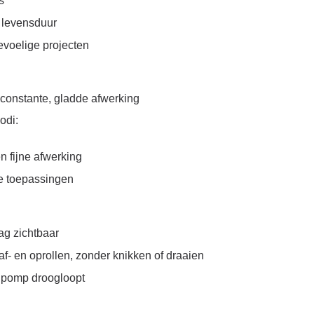
s
e levensduur
gevoelige projecten
constante, gladde afwerking
odi:
n fijne afwerking
e toepassingen
ag zichtbaar
f- en oprollen, zonder knikken of draaien
e pomp droogloopt