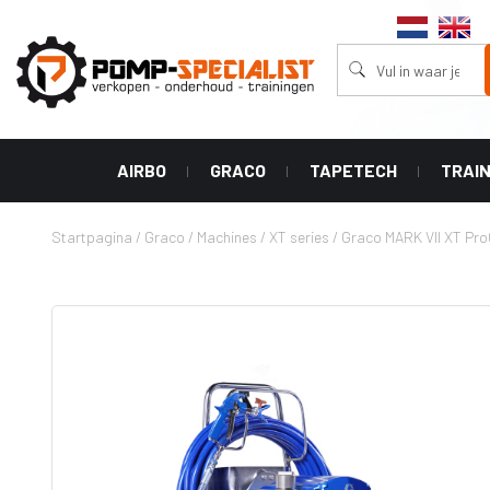
AIRBO
GRACO
TAPETECH
TRAI
Stofzuigers
Machines
Accessoires
Tape Tech
Spuittips
Startpagina
/
Graco
/
Machines
/
XT series
/
Graco MARK VII XT Pro
Aircleaners
Powershot
Tapers
Graco RAC 
Aircleaners
(Bazooka)
wide range 
Ultra
Afwerkings
Graco RAC V
XT series
Boxen
tip (linelaz
Ultra Handheld
Handgrepen
Graco RAC 
airless
tip
Hoek Rollers
HLVP airless
Graco RAC 
Hoek Applicator
tip
GX airless
Vul Pompen
Graco RAC 
Classic airless