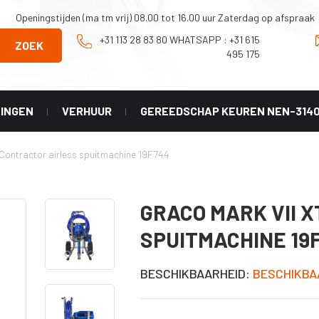
Openingstijden (ma tm vrij) 08.00 tot 16.00 uur Zaterdag op afspraak
+31 113 28 83 80 WHATSAPP : +31 615
ZOEK
495 175
NINGEN
VERHUUR
GEREEDSCHAP KEUREN NEN-314
Onderhoud en
Graco
Contractor airless spuitmachine 19F744
Reparatie
X geel
tip
Onderdelen Mark
HD 3-in-1
 LL -
GRACO MARK VII 
er)
Onderdelen
Classic serie
SPUITMACHINE 19
X HDA
Onderdelen
HVLP serie
X PAA
BESCHIKBAARHEID:
BESCHIKBA
Diverse
accesoires
X LP