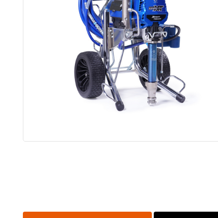
tip
Adapters
ST MAX II airless
Graco RAC 
Onderdelen
FFLP tip
ULTRAMAX II
airless
Bazooka
Tapers
MARK HD 3-in-1
Afwerk Boxen
Powerfill
Tapetech
T-MAX airless
MudDog Banjo
onderdelen
RTX
BAN001-TT
FinishPro II
Continuous flow
system
Fastfinish
Accesoires
Graco verfspuit
Reinigen en
Onderhoud
Schroef en
spijkergat
Vullers