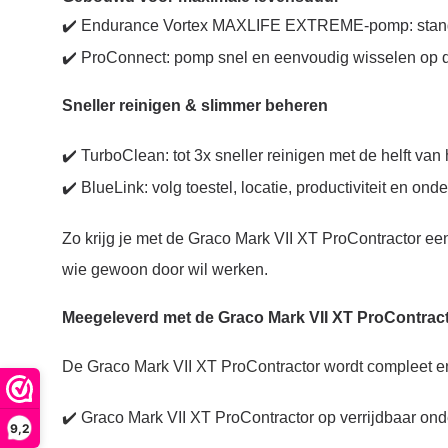
✔️ Endurance Vortex MAXLIFE EXTREME-pomp: stang 
✔️ ProConnect: pomp snel en eenvoudig wisselen op 
Sneller reinigen & slimmer beheren
✔️ TurboClean: tot 3x sneller reinigen met de helft van 
✔️ BlueLink: volg toestel, locatie, productiviteit en o
Zo krijg je met de Graco Mark VII XT ProContractor een
wie gewoon door wil werken.
Meegeleverd met de Graco Mark VII XT ProContrac
De Graco Mark VII XT ProContractor wordt compleet en 
✔️
Graco Mark VII XT ProContractor op verrijdbaar ond
9,2