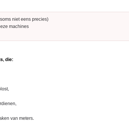
(soms niet eens precies)
 deze machines
s, die:
lost,
rdienen,
 maken van meters.