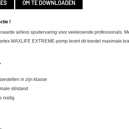
serie
IES
OM TE DOWNLOADEN
Diversen
Pistool
tie !
Reparatiesets
naarde airless spuitervaring voor veeleisende professionals. M
Pomp Cylinders
rtex MAXLIFE EXTREME-pomp levert dit toestel maximale krach
Reparatie Set
Onderpompen
s
?
n -
oestellen in zijn klasse
kken
male stilstand
ce nodig
kken