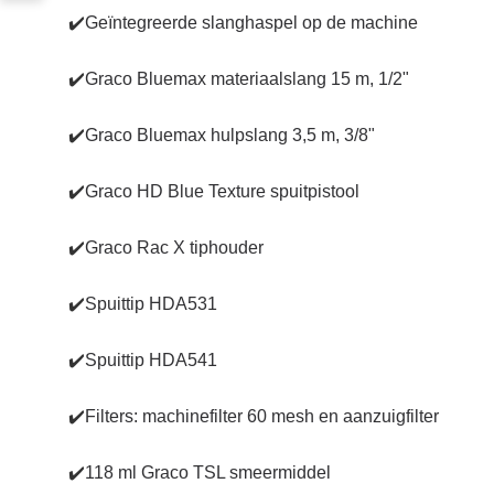
✔️
Geïntegreerde slanghaspel op de machine
✔️
Graco Bluemax materiaalslang 15 m, 1/2"
✔️
Graco Bluemax hulpslang 3,5 m, 3/8"
✔️
Graco HD Blue Texture spuitpistool
✔️
Graco Rac X tiphouder
✔️
Spuittip HDA531
✔️
Spuittip HDA541
✔️
Filters: machinefilter 60 mesh en aanzuigfilter
✔️
118 ml Graco TSL smeermiddel