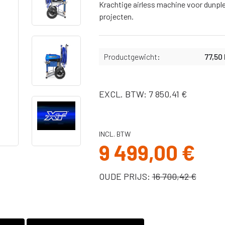
Slangen
Krachtige airless machine voor dunple
projecten.
X
Bekers,
afdichtingen &
binnenbekers
Filters
Productgewicht:
77,50
Spuitnaalden
Pistolen
EXCL. BTW: 7 850,41 €
Pakkingen, o-
ringen
Onderdelen Ultra
MAX II serie
INCL. BTW
9 499,00 €
Onderdelen ST
Max II serie
Onderdelen
OUDE PRIJS:
16 700,42 €
Ultra/Max en
Quickshot
handheld serie
Onderdelen GX