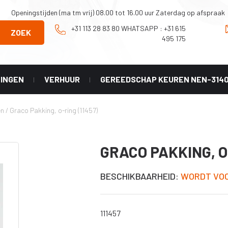
Openingstijden (ma tm vrij) 08.00 tot 16.00 uur Zaterdag op afspraak
+31 113 28 83 80 WHATSAPP : +31 615
ZOEK
495 175
NINGEN
VERHUUR
GEREEDSCHAP KEUREN NEN-314
Onderhoud en
Graco
en
/
Graco Pakking, o-ring (11457)
Reparatie
X geel
tip
Onderdelen Mark
HD 3-in-1
 LL -
GRACO PAKKING, O-
er)
Onderdelen
Classic serie
X HDA
BESCHIKBAARHEID:
WORDT VOO
Onderdelen
HVLP serie
X PAA
Diverse
accesoires
111457
X LP