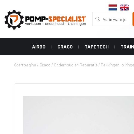
AIRBO
GRACO
TAPETECH
TRAI
Stofzuigers
Machines
Accessoires
Tape Tech
Spuittips
Startpagina
/
Graco
/
Onderhoud en Reparatie
/
Pakkingen, o-ring
Aircleaners
Powershot
Tapers
Graco RAC 
Aircleaners
(Bazooka)
wide range 
Ultra
Afwerkings
Graco RAC V
XT series
Boxen
tip (linelaz
Ultra Handheld
Handgrepen
Graco RAC 
airless
tip
Hoek Rollers
HLVP airless
Graco RAC 
Hoek Applicator
tip
GX airless
Vul Pompen
Graco RAC 
Classic airless