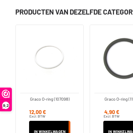
PRODUCTEN VAN DEZELFDE CATEGOR
Onderdelen
Accessoire
Filters
Koppelinge
Adapters -
Slangen
Verloopstu
Ultra Handheld
Diversen
airless
X90
Graco O-ring (107098)
Graco O-ring (1
Jetroller
9,2
Spuitpistolen
12,00 €
4,90 €
Verlengstu
Excl. BTW
Excl. BTW
IN WINKELWAGEN
IN WINKELWA