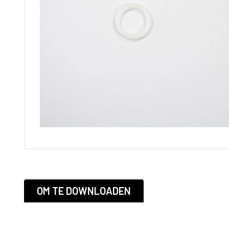
tip
Adapters
ST MAX II airless
Graco RAC 
Onderdelen
FFLP tip
ULTRAMAX II
airless
Bazooka
Tapers
MARK HD 3-in-1
Afwerk Boxen
Powerfill
Tapetech
T-MAX airless
MudDog Banjo
onderdelen
RTX
BAN001-TT
FinishPro II
Continuous flow
system
Fastfinish
Accesoires
Graco verfspuit
Reinigen en
Onderhoud
OM TE DOWNLOADEN
Schroef en
spijkergat
Vullers