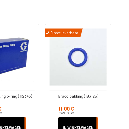
Direct leverbaar
ng o-ring (112343)
Graco pakking (193125)
€
11,00 €
TW
Excl. BTW
INKELWAGEN
IN WINKELWAGEN