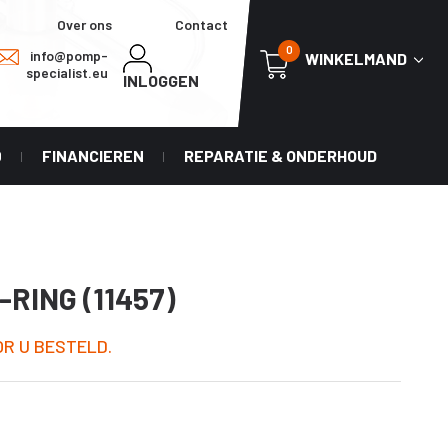
Over ons
Contact
0
info@pomp-
WINKELMAND
specialist.eu
INLOGGEN
0
FINANCIEREN
REPARATIE & ONDERHOUD
RING (11457)
R U BESTELD.