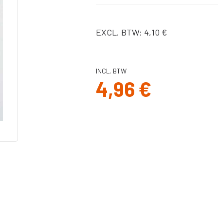
Slangen
X
Bekers,
afdichtingen &
EXCL. BTW: 4,10 €
binnenbekers
Filters
Spuitnaalden
INCL. BTW
Pistolen
4,96 €
Pakkingen, o-
ringen
Onderdelen Ultra
MAX II serie
Onderdelen ST
Max II serie
Onderdelen
Ultra/Max en
Quickshot
handheld serie
Onderdelen GX