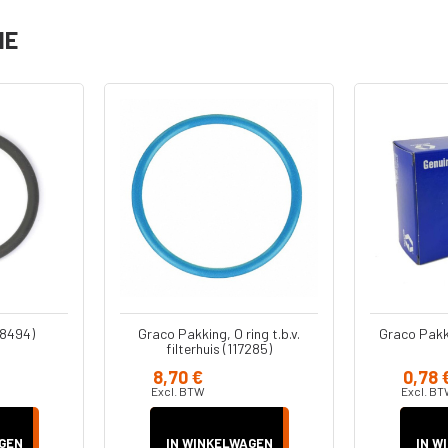
serie
IE
Diversen
Pistool
Reparatiesets
Pomp Cylinders
Reparatie Set
Onderpompen
s
n -
kken
18494)
Graco Pakking, O ring t.b.v.
Graco Pakki
filterhuis (117285)
8,70 €
0,78 
kken
Excl. BTW
Excl. B
GEN
IN WINKELWAGEN
IN W