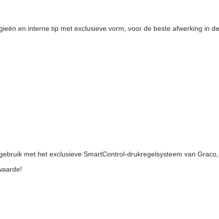
serie
Diversen
ën en interne tip met exclusieve vorm, voor de beste afwerking in de 
Pistool
Reparatiesets
Pomp Cylinders
Reparatie Set
Onderpompen
s
n -
kken
 gebruik met het exclusieve SmartControl-drukregelsysteem van Graco,
kwaarde!
kken