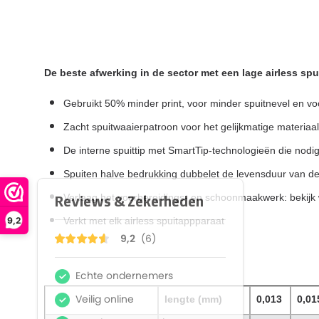
De beste afwerking in de sector met een lage airless spu
Gebruikt 50% minder print, voor minder spuitnevel en vo
Zacht spuitwaaierpatroon voor het gelijkmatige materiaa
De interne spuittip met SmartTip-technologieën die nodig
Spuiten halve bedrukking dubbelet de levensduur van de
Verlaag het voorbereidings- en schoonmaakwerk: bekijk 
9,2
Verkt met elk airless spuitappparaat
lengte (mm)
0,013
0,01