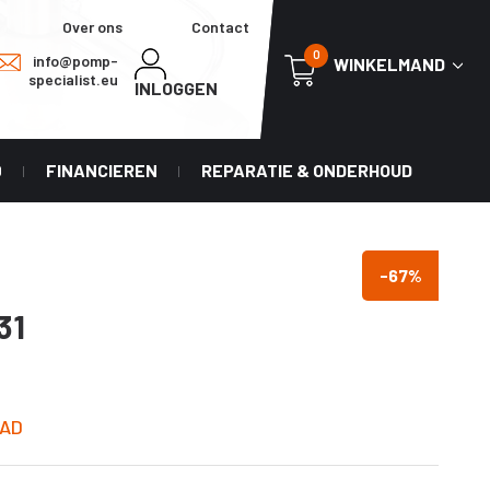
Over ons
Contact
0
info@pomp-
WINKELMAND
specialist.eu
INLOGGEN
0
FINANCIEREN
REPARATIE & ONDERHOUD
-67
%
31
AD