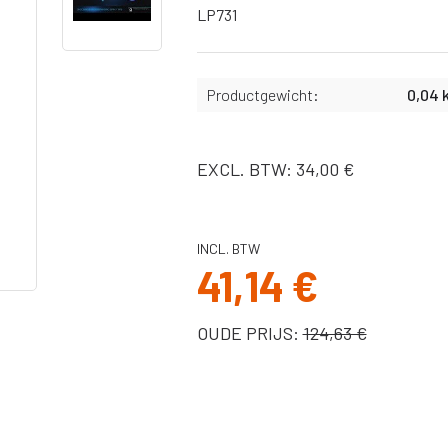
Slangen
LP731
X
Bekers,
afdichtingen &
binnenbekers
Productgewicht:
0,04 
Filters
Spuitnaalden
Pistolen
EXCL. BTW: 34,00 €
Pakkingen, o-
ringen
Onderdelen Ultra
INCL. BTW
MAX II serie
41,14 €
Onderdelen ST
Max II serie
OUDE PRIJS:
124,63 €
Onderdelen
Ultra/Max en
Quickshot
handheld serie
Onderdelen GX