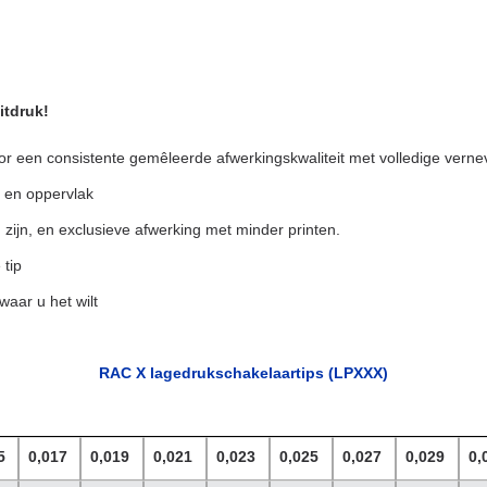
itdruk!
or een consistente gemêleerde afwerkingskwaliteit met volledige verne
l en oppervlak
 zijn, en exclusieve afwerking met minder printen.
 tip
waar u het wilt
RAC X lagedrukschakelaartips (LPXXX)
5
0,017
0,019
0,021
0,023
0,025
0,027
0,029
0,