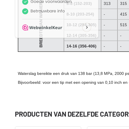
6-8 (152-203)
313
315
BREEDTE VAN WAAIER
8-10 (203-254)
-
415
10-12 (254-305)
-
515
12-14 (305-356)
-
-
14-16 (356-406)
-
-
Waterslag bereikte een druk van 138 bar (13,8 MPa, 2000 ps
Bijvoorbeeld: voor een tip met een opening van 0,10 inch en
PRODUCTEN VAN DEZELFDE CATEGOR