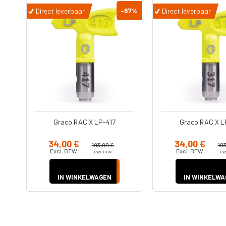
67
%
-67
%
Direct leverbaar
Direct leverbaar
Graco RAC X LP-317
Graco RAC X L
34,00 €
34,00 €
103,00 €
10
Excl. BTW
Excl. BTW
Excl. BTW
Ex
IN WINKELWAGEN
IN WINKELWA