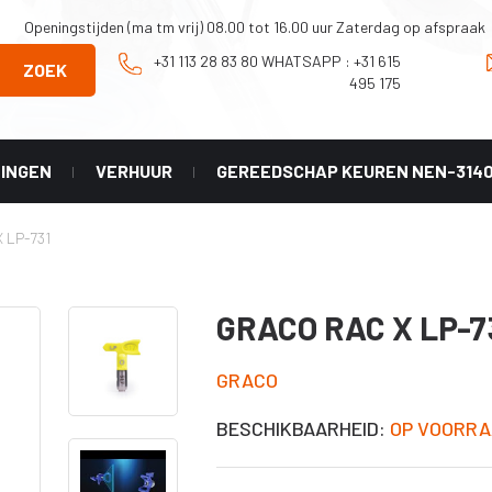
Openingstijden (ma tm vrij) 08.00 tot 16.00 uur Zaterdag op afspraak
+31 113 28 83 80 WHATSAPP : +31 615
ZOEK
495 175
NINGEN
VERHUUR
GEREEDSCHAP KEUREN NEN-314
Onderhoud en
Graco
 LP-731
Reparatie
X geel
tip
Onderdelen Mark
HD 3-in-1
 LL -
GRACO RAC X LP-7
er)
Onderdelen
Classic serie
X HDA
GRACO
Onderdelen
HVLP serie
X PAA
BESCHIKBAARHEID:
OP VOORRA
Diverse
accesoires
X LP