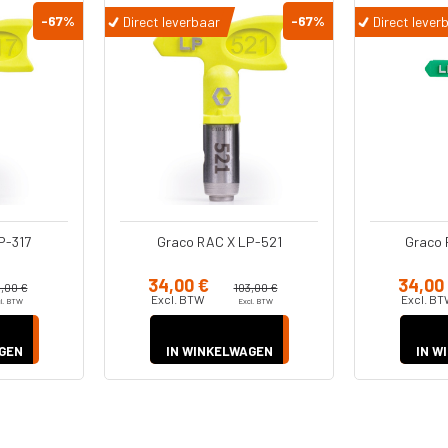
-67
%
-67
%
Direct leverbaar
Direct lever
P-521
Graco RAC X LP-625
Graco
34,00 €
34,00
3,00 €
103,00 €
Excl. BTW
Excl. B
cl. BTW
Excl. BTW
GEN
IN WINKELWAGEN
IN W