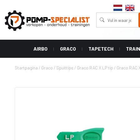
AIRBO
GRACO
TAPETECH
TRAI
Stofzuigers
Machines
Accessoires
Tape Tech
Spuittips
Startpagina
/
Graco
/
Spuittips
/
Graco RAC X LP tip
/
Graco RAC X
Aircleaners
Powershot
Tapers
Graco RAC 
Aircleaners
(Bazooka)
wide range 
Ultra
Afwerkings
Graco RAC V
XT series
Boxen
tip (linelaz
Ultra Handheld
Handgrepen
Graco RAC 
airless
tip
Hoek Rollers
HLVP airless
Graco RAC 
Hoek Applicator
tip
GX airless
Vul Pompen
Graco RAC 
Classic airless