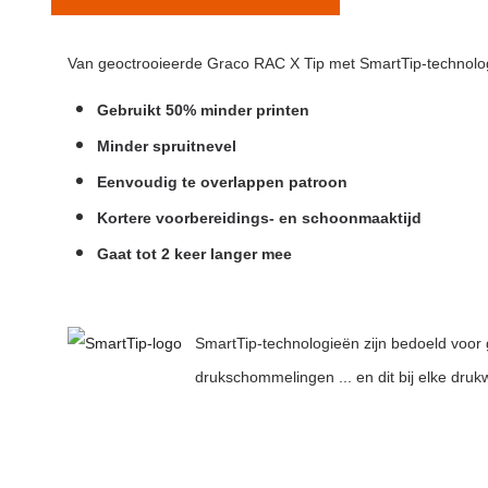
Van geoctrooieerde Graco RAC X Tip met SmartTip-technologie
Gebruikt 50% minder printen
Minder spruitnevel
Eenvoudig te overlappen patroon
Kortere voorbereidings- en schoonmaaktijd
Onderdelen
Accessoire
Gaat tot 2 keer langer mee
Filters
Koppelinge
Adapters -
Slangen
Verloopstu
Ultra Handheld
Diversen
SmartTip-technologieën zijn bedoeld voor
airless
Jetroller
drukschommelingen ... en dit bij elke dru
Spuitpistolen
Verlengstu