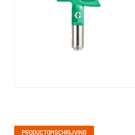
tip
Adapters
ST MAX II airless
Graco RAC 
Onderdelen
FFLP tip
ULTRAMAX II
airless
Bazooka
Tapers
MARK HD 3-in-1
Afwerk Boxen
Powerfill
Tapetech
T-MAX airless
MudDog Banjo
onderdelen
RTX
BAN001-TT
FinishPro II
Continuous flow
system
Fastfinish
Accesoires
Graco verfspuit
Reinigen en
Onderhoud
Schroef en
spijkergat
Vullers
PRODUCTOMSCHRIJVING