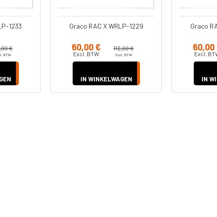
LP-1233
Graco RAC X WRLP-1229
Graco R
60,00 €
60,00
,00 €
112,00 €
Excl. BTW
Excl. B
l. BTW
Excl. BTW
GEN
IN WINKELWAGEN
IN W