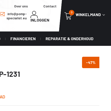
Over ons
Contact
0
info@pomp-
WINKELMAND
specialist.eu
INLOGGEN
0
FINANCIEREN
REPARATIE & ONDERHOUD
-47
%
P-1231
AD