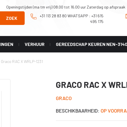
Openingstijden (ma tm vrij) 08.00 tot 16.00 uur Zaterdag op afspraak
+31 113 28 83 80 WHATSAPP : +31 615
ZOEK
495 175
NINGEN
VERHUUR
GEREEDSCHAP KEUREN NEN-314
Onderhoud en
Graco
/
Graco RAC X WRLP-1231
Reparatie
X geel
tip
Onderdelen Mark
HD 3-in-1
 LL -
GRACO RAC X WRL
er)
Onderdelen
Classic serie
X HDA
GRACO
Onderdelen
HVLP serie
X PAA
BESCHIKBAARHEID:
OP VOORRA
Diverse
accesoires
X LP