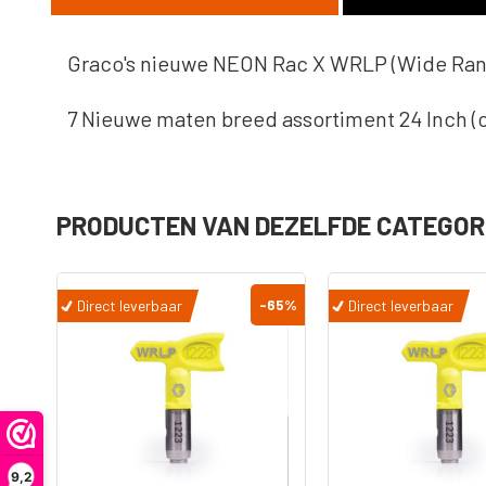
Graco's nieuwe NEON Rac X WRLP (Wide Range
7 Nieuwe maten breed assortiment 24 Inch (ca
PRODUCTEN VAN DEZELFDE CATEGOR
Onderdelen
Accessoire
Filters
Koppelinge
Adapters -
Slangen
65
%
-65
%
Direct leverbaar
Direct leverbaar
Verloopstu
Ultra Handheld
Diversen
airless
Jetroller
Spuitpistolen
Verlengstu
9,2