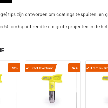
serie
Diversen
) tips zijn ontworpen om coatings te spuiten, en g
Pistool
Reparatiesets
 60 cm) spuitbreedte om grote projecten in de helft 
Pomp Cylinders
Reparatie Set
Onderpompen
IE
s
n -
-47
%
-47
%
kken
Direct leverbaar
Direct lever
kken