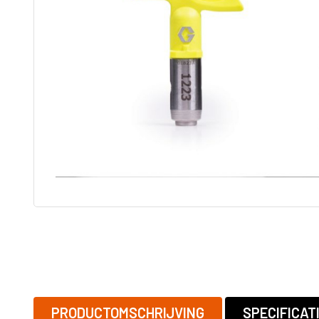
tip
Adapters
ST MAX II airless
Graco RAC 
Onderdelen
FFLP tip
ULTRAMAX II
airless
Bazooka
Tapers
MARK HD 3-in-1
Afwerk Boxen
Powerfill
Tapetech
T-MAX airless
MudDog Banjo
onderdelen
RTX
BAN001-TT
FinishPro II
Continuous flow
system
Fastfinish
Accesoires
Graco verfspuit
Reinigen en
Onderhoud
Schroef en
spijkergat
Vullers
PRODUCTOMSCHRIJVING
SPECIFICAT