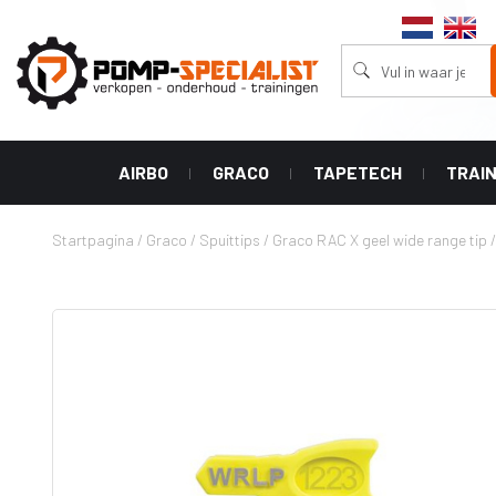
AIRBO
GRACO
TAPETECH
TRAI
Stofzuigers
Machines
Accessoires
Tape Tech
Spuittips
Startpagina
/
Graco
/
Spuittips
/
Graco RAC X geel wide range tip
Aircleaners
Powershot
Tapers
Graco RAC 
Aircleaners
(Bazooka)
wide range 
Ultra
Afwerkings
Graco RAC V
XT series
Boxen
tip (linelaz
Ultra Handheld
Handgrepen
Graco RAC 
airless
tip
Hoek Rollers
HLVP airless
Graco RAC 
Hoek Applicator
tip
GX airless
Vul Pompen
Graco RAC 
Classic airless