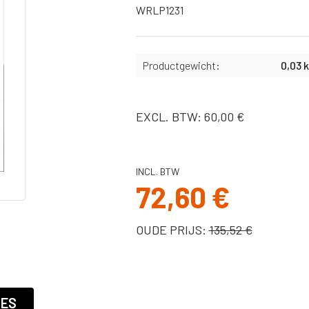
Slangen
WRLP1231
X
Bekers,
afdichtingen &
binnenbekers
Productgewicht:
0,03 
Filters
Spuitnaalden
Pistolen
EXCL. BTW: 60,00 €
Pakkingen, o-
ringen
Onderdelen Ultra
INCL. BTW
MAX II serie
72,60 €
Onderdelen ST
Max II serie
OUDE PRIJS:
135,52 €
Onderdelen
Ultra/Max en
Quickshot
handheld serie
Onderdelen GX
IES