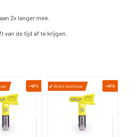
aan 2x langer mee.
van de tijd af te krijgen.
-47
%
-47
%
baar
Direct leverbaar