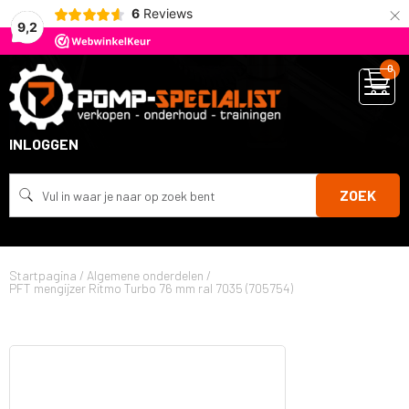
×
6
Reviews
9,2
0
INLOGGEN
ZOEK
Startpagina
/
Algemene onderdelen
/
PFT mengijzer Ritmo Turbo 76 mm ral 7035 (705754)