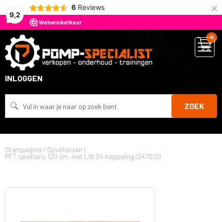
×
6
Reviews
9,2
0
INLOGGEN
ZOEK
Startpagina
/
Spuitlansen
/
PFT spuitlans 120 cm. met LW 24 koppeling (247010)