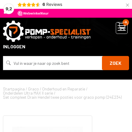
×
6
Reviews
9,2
0
INLOGGEN
ZOEK
Startpagina
/
Graco
/
Onderhoud en Reparatie
/
Onderdelen Ultra MAX II serie
/
Set compleet Drain Hendel twee posties voor graco pomp (24E234)