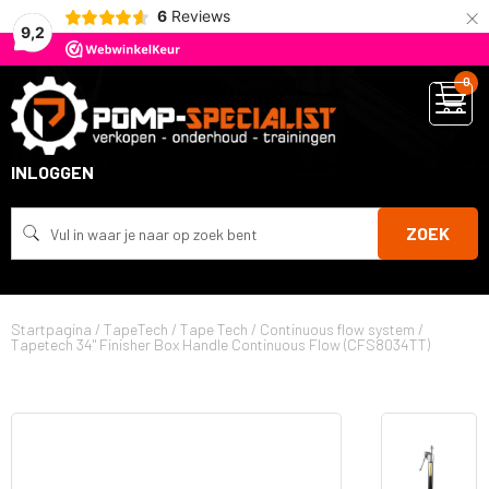
×
6
Reviews
9,2
0
INLOGGEN
ZOEK
Startpagina
/
TapeTech
/
Tape Tech
/
Continuous flow system
/
Tapetech 34" Finisher Box Handle Continuous Flow (CFS8034TT)