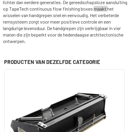
lichter
dan
eerdere
generaties.
De
gereedschapsloze
aansluiting
op
TapeTech
continuous
flow
finishing
boxes
maakt
het
wisselen
van
handgrepen
snel
en
eenvoudig.
Het
verbeterde
remsysteem
zorgt
voor
meer
positieve
controle
en
een
langdurige
levensduur.
De
handgrepen
zijn
verkrijgbaar
in
vier
maten
die
zijn
beperkt
voor
de
hedendaagse
architectonische
ontwerpen.
PRODUCTEN VAN DEZELFDE CATEGORIE