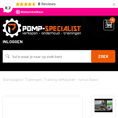
×
6
Reviews
9,2
0
INLOGGEN
ZOEK
Startpagina
/
Trainingen
/
Training verfspuiten - cursus Basic