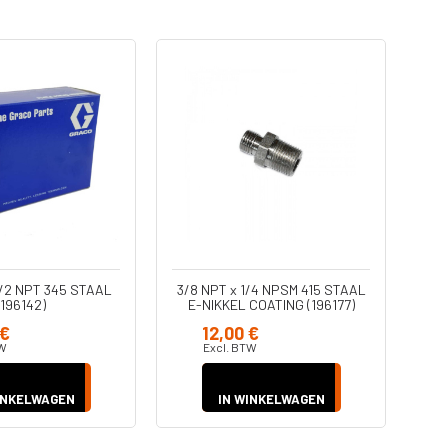
1/2 NPT 345 STAAL
3/8 NPT x 1/4 NPSM 415 STAAL
(196142)
E-NIKKEL COATING (196177)
75
 €
12,00 €
TW
Excl. BTW
INKELWAGEN
IN WINKELWAGEN