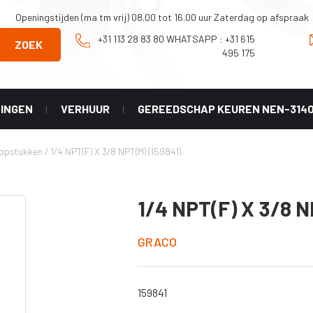
Openingstijden (ma tm vrij) 08.00 tot 16.00 uur Zaterdag op afspraak
+31 113 28 83 80 WHATSAPP : +31 615
ZOEK
495 175
NINGEN
VERHUUR
GEREEDSCHAP KEUREN NEN-314
Onderhoud en
Graco
oopstukken
/
1/4 NPT(F) X 3/8 NPT(M) (159841)
Reparatie
X geel
tip
Onderdelen Mark
HD 3-in-1
 LL -
1/4 NPT(F) X 3/8 N
er)
Onderdelen
Classic serie
X HDA
GRACO
Onderdelen
HVLP serie
X PAA
Diverse
accesoires
159841
X LP