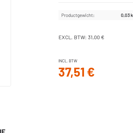
Slangen
X
Bekers,
Productgewicht:
0,03 
afdichtingen &
binnenbekers
Filters
EXCL. BTW: 31,00 €
Spuitnaalden
Pistolen
Pakkingen, o-
INCL. BTW
ringen
37,51 €
Onderdelen Ultra
MAX II serie
Onderdelen ST
Max II serie
Onderdelen
Ultra/Max en
Quickshot
handheld serie
Onderdelen GX
IE