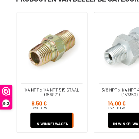
Onderdelen
Accessoire
Filters
Koppelinge
Adapters -
Slangen
Verloopstu
AL
1/4 NPT x 1/4 NPT 515 STAAL
3/8 NPT x 1/4 NPT 
(156971)
(157350)
Ultra Handheld
Diversen
airless
8,50 €
14,00 €
9,2
Jetroller
Excl. BTW
Excl. BTW
Spuitpistolen
Verlengstu
IN WINKELWAGEN
IN WINKELWA