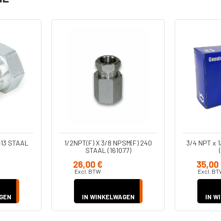
serie
Diversen
Pistool
Reparatiesets
Pomp Cylinders
Reparatie Set
Onderpompen
s
n -
kken
413 STAAL
1/2NPT(F) X 3/8 NPSM(F) 240
3/4 NPT x 
STAAL (161077)
26,00 €
35,00
Excl. BTW
Excl. B
kken
GEN
IN WINKELWAGEN
IN W