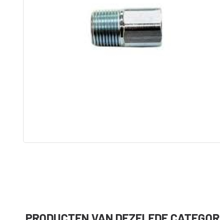
tip
Adapters
ST MAX II airless
Graco RAC 
Onderdelen
FFLP tip
ULTRAMAX II
airless
Bazooka
Tapers
MARK HD 3-in-1
Afwerk Boxen
Powerfill
Tapetech
T-MAX airless
MudDog Banjo
onderdelen
RTX
BAN001-TT
FinishPro II
Continuous flow
system
Fastfinish
Accesoires
Graco verfspuit
Reinigen en
Onderhoud
Schroef en
spijkergat
Vullers
PRODUCTEN VAN DEZELFDE CATEGOR