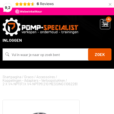
×
6
Reviews
9,2
0
INLOGGEN
ZOEK
Startpagina
/
Graco
/
Accessoires
/
Koppelingen - Adapters - Verloopstukken
/
2 X 1/4 NPT(F) X 1/4 NPT(M) 210 MESSING (106228)