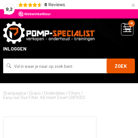
×
6
Reviews
9,2
0
INLOGGEN
ZOEK
Startpagina
/
Graco
/
Onderdelen
/
Filters
/
Easy-out Gun Filter, 60 mesh Zwart (287032)