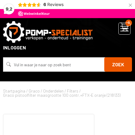
×
6
Reviews
9,2
0
INLOGGEN
ZOEK
Startpagina
/
Graco
/
Onderdelen
/
Filters
/
Graco pistoolfilter maasgrootte 100 contr.+FTX-E oranje (218133)