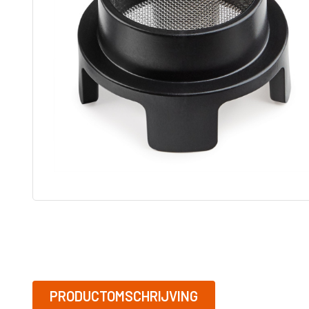
tip
Adapters
ST MAX II airless
Graco RAC 
Onderdelen
FFLP tip
ULTRAMAX II
airless
Bazooka
Tapers
MARK HD 3-in-1
Afwerk Boxen
Powerfill
Tapetech
T-MAX airless
MudDog Banjo
onderdelen
RTX
BAN001-TT
FinishPro II
Continuous flow
system
Fastfinish
Accesoires
Graco verfspuit
Reinigen en
Onderhoud
Schroef en
spijkergat
Vullers
PRODUCTOMSCHRIJVING