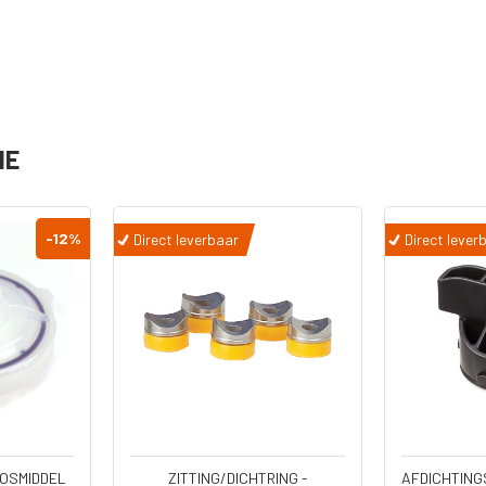
serie
Diversen
Pistool
Reparatiesets
Pomp Cylinders
IE
Reparatie Set
Onderpompen
s
-12
%
Direct leverbaar
Direct lever
n -
kken
kken
OSMIDDEL
ZITTING/DICHTRING -
AFDICHTING