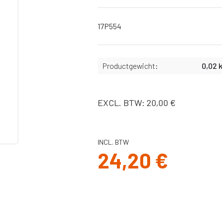
Slangen
X
Bekers,
afdichtingen &
17P554
binnenbekers
Filters
Productgewicht:
0,02 
Spuitnaalden
Pistolen
Pakkingen, o-
EXCL. BTW: 20,00 €
ringen
Onderdelen Ultra
MAX II serie
INCL. BTW
Onderdelen ST
24,20 €
Max II serie
Onderdelen
Ultra/Max en
Quickshot
handheld serie
Onderdelen GX