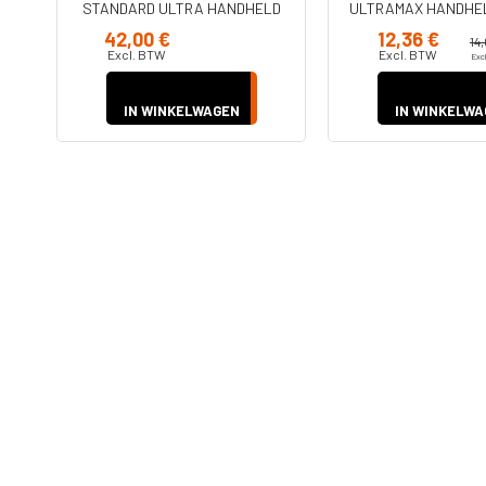
STANDARD ULTRA HANDHELD
ULTRAMAX HANDHELD
(X5) (17P501)
42,00 €
12,36 €
14
Excl. BTW
Excl. BTW
Exc
IN WINKELWAGEN
IN WINKELWA