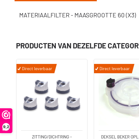
MATERIAALFILTER - MAASGROOTTE 60 (X3)
PRODUCTEN VAN DEZELFDE CATEGOR
Onderdelen
Accessoire
Direct leverbaar
Direct leverbaar
Filters
Koppelinge
Adapters -
Slangen
Verloopstu
Ultra Handheld
Diversen
airless
Jetroller
Spuitpistolen
Verlengstu
9,2
1L
ZITTING/DICHTRING -
DEKSEL BEKER OPL