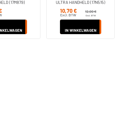
ELD (17M879)
ULTRA HANDHELD (17N515)
€
10,70 €
12,00 €
TW
Excl. BTW
Excl. BTW
INKELWAGEN
IN WINKELWAGEN