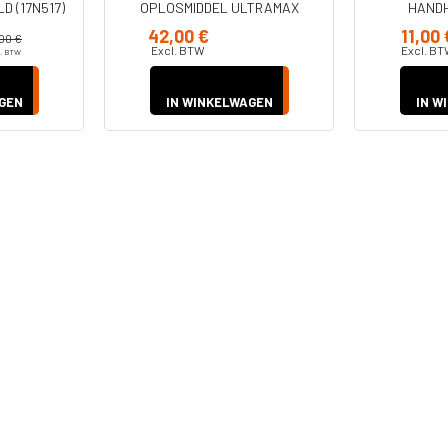
 (17N517)
OPLOSMIDDEL ULTRAMAX
HANDH
HANDHELD (X5) (17P502)
42,00 €
11,00 
,00 €
Excl. BTW
Excl. B
l. BTW
GEN
IN WINKELWAGEN
IN W