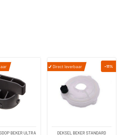
-11
%
baar
Direct leverbaar
Dir
SDOP BEKER ULTRA
DEKSEL BEKER STANDARD
BEK