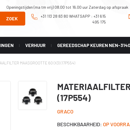
Openingstijden (ma tm vrij) 08.00 tot 16.00 uur Zaterdag op afspraak
+31 113 28 83 80 WHATSAPP : +31 615
ZOEK
495 175
NINGEN
VERHUUR
GEREEDSCHAP KEUREN NEN-314
Onderhoud en
Graco
AALFILTER MAASGROOTTE 60 (X3) (17P554)
Reparatie
X geel
tip
Onderdelen Mark
HD 3-in-1
 LL -
MATERIAALFILTER
er)
Onderdelen
Classic serie
(17P554)
X HDA
Onderdelen
HVLP serie
X PAA
GRACO
Diverse
accesoires
BESCHIKBAARHEID:
OP VOORRA
X LP