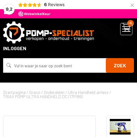
×
6
Reviews
9,2
0
INLOGGEN
ZOEK
Startpagina
/
Graco
/
Onderdelen
/
Ultra Handheld airless
/
TRIAX POMP ULTRA HANDHELD DC (17P186)