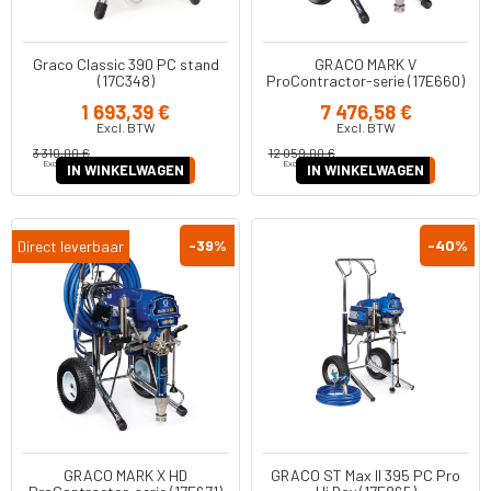
Graco Classic 390 PC stand
GRACO MARK V
(17C348)
ProContractor-serie (17E660)
1 693,39 €
7 476,58 €
Excl. BTW
Excl. BTW
3 310,00 €
12 059,00 €
Excl. BTW
Excl. BTW
IN WINKELWAGEN
IN WINKELWAGEN
-39
%
-40
%
Direct leverbaar
GRACO MARK X HD
GRACO ST Max II 395 PC Pro