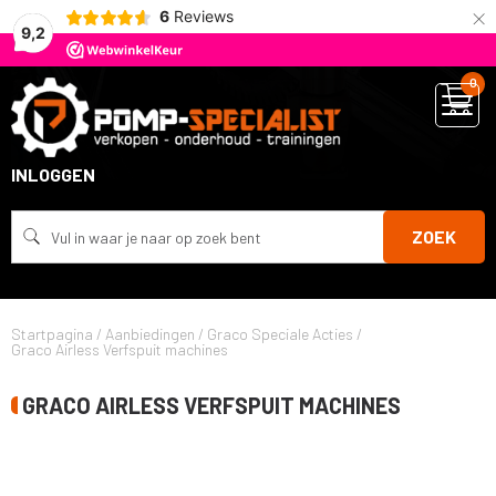
×
6
Reviews
9,2
0
INLOGGEN
ZOEK
Startpagina
/
Aanbiedingen
/
Graco Speciale Acties
/
Graco Airless Verfspuit machines
GRACO AIRLESS VERFSPUIT MACHINES