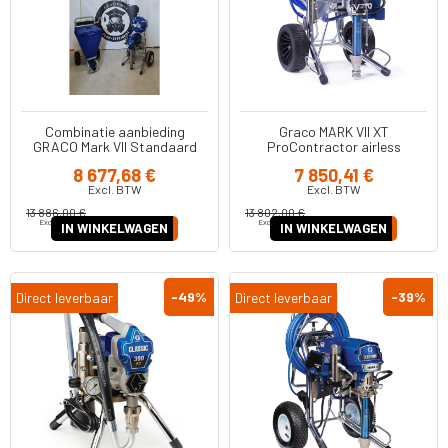
Combinatie aanbieding
Graco MARK VII XT
GRACO Mark VII Standaard
ProContractor airless
(17E665)
spuitmachine 19F744
8 677,68 €
7 850,41 €
Excl. BTW
Excl. BTW
13 886,00 €
13 802,00 €
Excl. BTW
Excl. BTW
IN WINKELWAGEN
IN WINKELWAGEN
-49
%
-39
%
Direct leverbaar
Direct leverbaar