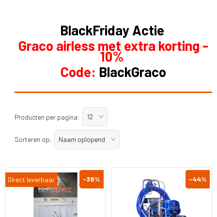
BlackFriday Actie
Graco airless met extra korting -
10%
Code:
BlackGraco
12
Producten per pagina:
Naam oplopend
Sorteren op:
-38
%
-44
%
Direct leverbaar