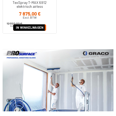
TexSpray T-MAX 6912
elektrisch airless
textuurspuitapparaat, 230V,
7 875,00 €
CEE 17X986
Excl. BTW
12 322,00 €
Excl. BTW
IN WINKELWAGEN