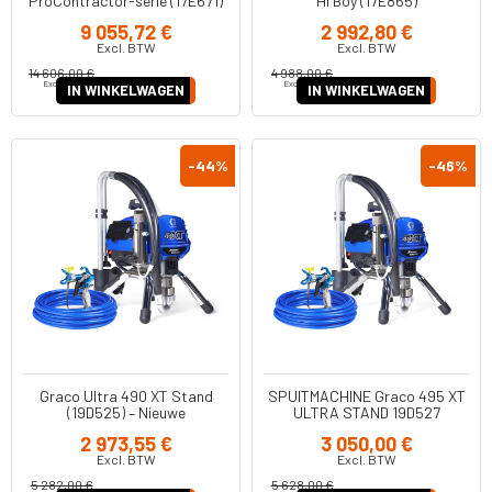
ProContractor-serie (17E671)
Hi Boy (17E865)
9 055,72 €
2 992,80 €
Excl. BTW
Excl. BTW
14 606,00 €
4 988,00 €
Excl. BTW
Excl. BTW
IN WINKELWAGEN
IN WINKELWAGEN
-44
%
-46
%
Graco Ultra 490 XT Stand
SPUITMACHINE Graco 495 XT
(19D525) – Nieuwe
ULTRA STAND 19D527
Professionele Airless
2 973,55 €
3 050,00 €
Verfspuitmachine
Excl. BTW
Excl. BTW
5 282,00 €
5 628,00 €